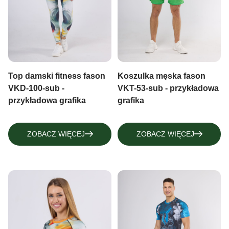
RĘKAWKI SPORTOWE, RĘKAWICZKI
MITENKI
MITENKI
Top damski fitness fason
Koszulka męska fason
VKD-100-sub -
VKT-53-sub - przykładowa
przykładowa grafika
grafika
ZOBACZ WIĘCEJ
ZOBACZ WIĘCEJ