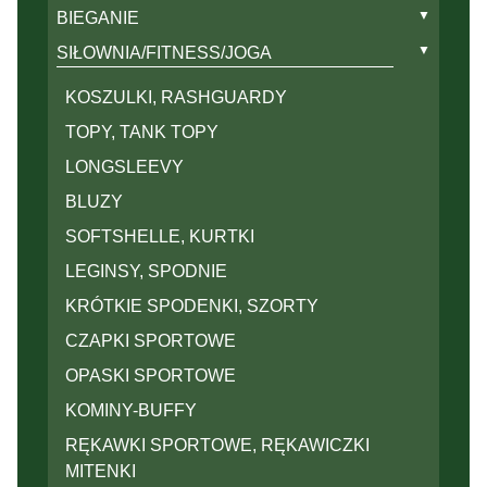
▼
BIEGANIE
KOSZULKI BIEGOWE
▼
SIŁOWNIA/FITNESS/JOGA
TOPY, TANK TOPY
KOSZULKI, RASHGUARDY
LONGSLEEVY
TOPY, TANK TOPY
BLUZY
LONGSLEEVY
SOFTSHELLE, KURTKI
BLUZY
LEGINSY, SPODNIE
SOFTSHELLE, KURTKI
KRÓTKIE SPODENKI, SZORTY,
LEGINSY, SPODNIE
SPÓDNICO-SPODENKI
KRÓTKIE SPODENKI, SZORTY
CZAPKI SPORTOWE
CZAPKI SPORTOWE
OPASKI SPORTOWE
OPASKI SPORTOWE
KOMINY-BUFFY
KOMINY-BUFFY
RĘKAWKI SPORTOWE, RĘKAWICZKI
MITENKI
RĘKAWKI SPORTOWE, RĘKAWICZKI
MITENKI