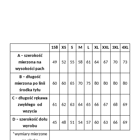
158
XS
S
M
L
XL
XXL
3XL
4XL
A – szerokość
mierzona na
49
52
55
58
61
64
67
70
73
wysokości pach
B – długość
mierzona po linii
60
60
65
70
75
80
80
80
80
środka tyłu
C – długość rękawa
zwykłego od
61
62
63
64
65
66
67
68
69
wszycia
D – szerokość dołu
45
48
51
54
57
60
63
66
69
wyrobu
*wymiary mierzone