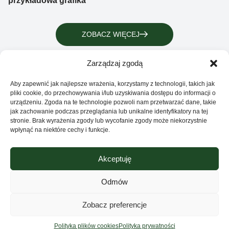
przykładowa grafika
ZOBACZ WIĘCEJ
Zarządzaj zgodą
Aby zapewnić jak najlepsze wrażenia, korzystamy z technologii, takich jak
pliki cookie, do przechowywania i/lub uzyskiwania dostępu do informacji o
urządzeniu. Zgoda na te technologie pozwoli nam przetwarzać dane, takie
jak zachowanie podczas przeglądania lub unikalne identyfikatory na tej
stronie. Brak wyrażenia zgody lub wycofanie zgody może niekorzystnie
wpłynąć na niektóre cechy i funkcje.
Akceptuję
Grupa Ventus Sp. z o.o.
Producent odzieży sportowej i reklamowej
Odmów
ul. Chmieleniec 2A/LU2 30-348 Kraków
Sklep
Zobacz preferencje
NIP: 676-245-66-87 KRS 0000424254
Sąd rejonowy dla Krakowa – Śródmieście w
Kontakt
Polityka plików cookies
Polityka prywatności