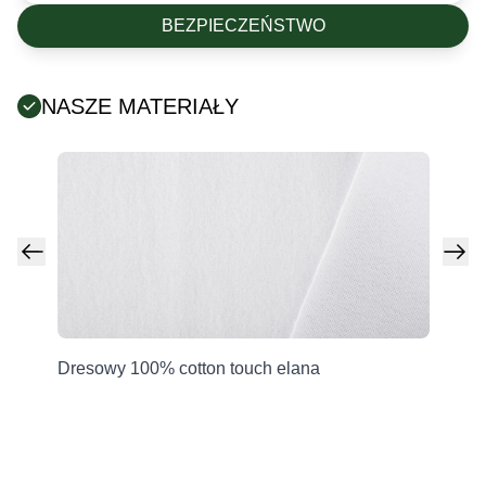
BEZPIECZEŃSTWO
NASZE MATERIAŁY
Posiada certyfikat Oeko-Tex (tekstylia są wolne od
szkodliwych substancji chemicznych).
Producent
Grupa Ventus Sp. z o.o.
Dresowy 100% cotton touch elana
Dr
ul. Chmieleniec 2A/LU2
hy
30-348 Kraków, Polska
sklep@ventuscollection.pl
122636375