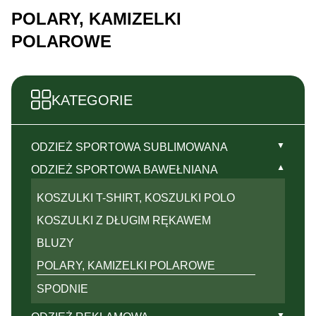
POLARY, KAMIZELKI
POLAROWE
KATEGORIE
▼
ODZIEŻ SPORTOWA SUBLIMOWANA
KOSZULKI, RASHGUARDY
▼
ODZIEŻ SPORTOWA BAWEŁNIANA
TOPY, TANK TOPY
KOSZULKI T-SHIRT, KOSZULKI POLO
LONGSLEEVY
KOSZULKI Z DŁUGIM RĘKAWEM
BLUZY
BLUZY
SOFTSHELLE, KURTKI
POLARY, KAMIZELKI POLAROWE
LEGINSY, SPODNIE
SPODNIE
KRÓTKIE SPODENKI, SZORTY,
▼