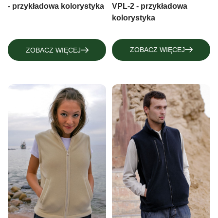
VPL-2 - przykładowa
- przykładowa kolorystyka
RĘKAWKI SPORTOWE, RĘKAWICZKI
OPASKI SPORTOWE
kolorystyka
MITENKI
KOMINY-BUFFY
RĘKAWKI SPORTOWE, RĘKAWICZKI
ZOBACZ WIĘCEJ
ZOBACZ WIĘCEJ
MITENKI