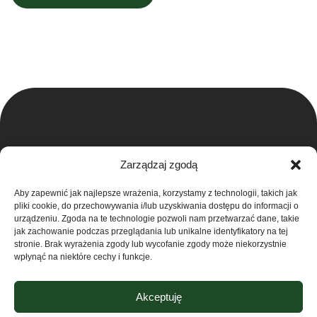
Zarządzaj zgodą
Aby zapewnić jak najlepsze wrażenia, korzystamy z technologii, takich jak
pliki cookie, do przechowywania i/lub uzyskiwania dostępu do informacji o
urządzeniu. Zgoda na te technologie pozwoli nam przetwarzać dane, takie
jak zachowanie podczas przeglądania lub unikalne identyfikatory na tej
Grupa Ventus Sp. z o.o.
stronie. Brak wyrażenia zgody lub wycofanie zgody może niekorzystnie
Producent odzieży sportowej i reklamowej
wpłynąć na niektóre cechy i funkcje.
ul. Chmieleniec 2A/LU2 30-348 Kraków
Sklep
NIP: 676-245-66-87 KRS 0000424254
Akceptuję
Sąd rejonowy dla Krakowa – Śródmieście w
Kontakt