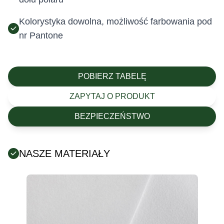
Kolorystyka dowolna, możliwość farbowania pod
nr Pantone
POBIERZ TABELĘ
ZAPYTAJ O PRODUKT
BEZPIECZEŃSTWO
NASZE MATERIAŁY
Posiada certyfikat Oeko-Tex (tekstylia są wolne od
szkodliwych substancji chemicznych).