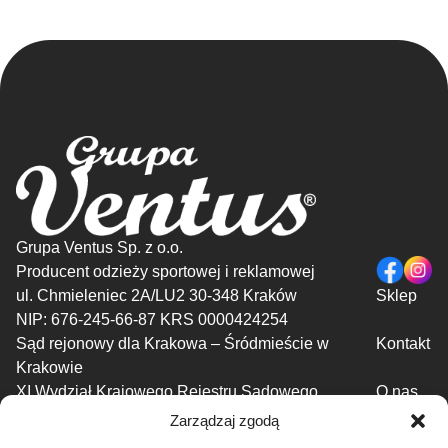
Grupa Ventus Sp. z o.o.
Producent odzieży sportowej i reklamowej
ul. Chmieleniec 2A/LU2 30-348 Kraków
Sklep
NIP: 676-245-66-87 KRS 0000424254
Sąd rejonowy dla Krakowa – Śródmieście w
Kontakt
Krakowie
XI Wydział Krajowego Rejestru Sądowego
O nas
Regulamin
Zarządzaj zgodą
Polityka prywatności