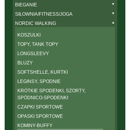
▼
BIEGANIE
KOSZULKI BIEGOWE
▼
SIŁOWNIA/FITNESS/JOGA
TOPY, TANK TOPY
KOSZULKI, RASHGUARDY
▼
NORDIC WALKING
LONGSLEEVY
TOPY, TANK TOPY
KOSZULKI
BLUZY
LONGSLEEVY
TOPY, TANK TOPY
SOFTSHELLE, KURTKI
BLUZY
LONGSLEEVY
LEGINSY, SPODNIE
SOFTSHELLE, KURTKI
BLUZY
KRÓTKIE SPODENKI, SZORTY,
LEGINSY, SPODNIE
SOFTSHELLE, KURTKI
SPÓDNICO-SPODENKI
KRÓTKIE SPODENKI, SZORTY
LEGINSY, SPODNIE
CZAPKI SPORTOWE
CZAPKI SPORTOWE
KRÓTKIE SPODENKI, SZORTY,
OPASKI SPORTOWE
OPASKI SPORTOWE
SPÓDNICO-SPODENKI
KOMINY-BUFFY
KOMINY-BUFFY
CZAPKI SPORTOWE
RĘKAWKI SPORTOWE, RĘKAWICZKI
RĘKAWKI SPORTOWE, RĘKAWICZKI
OPASKI SPORTOWE
MITENKI
MITENKI
KOMINY-BUFFY