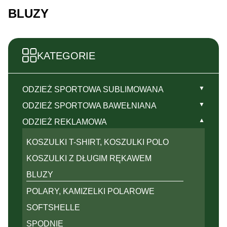
BLUZY
KATEGORIE
▼
ODZIEŻ SPORTOWA SUBLIMOWANA
KOSZULKI, RASHGUARDY
▼
ODZIEŻ SPORTOWA BAWEŁNIANA
TOPY, TANK TOPY
KOSZULKI T-SHIRT, KOSZULKI POLO
▼
ODZIEŻ REKLAMOWA
LONGSLEEVY
KOSZULKI Z DŁUGIM RĘKAWEM
KOSZULKI T-SHIRT, KOSZULKI POLO
BLUZY
BLUZY
KOSZULKI Z DŁUGIM RĘKAWEM
SOFTSHELLE, KURTKI
POLARY, KAMIZELKI POLAROWE
BLUZY
LEGINSY, SPODNIE
SPODNIE
POLARY, KAMIZELKI POLAROWE
KRÓTKIE SPODENKI, SZORTY,
SOFTSHELLE
SPÓDNICO-SPODENKI
SPODNIE
▼