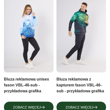
Bluza reklamowa unisex
Bluza reklamowa z
fason VBL-46-sub -
kapturem fason VBL-46-
przykładowa grafika
sub - przykładowa grafika
ZOBACZ WIĘCEJ
ZOBACZ WIĘCEJ