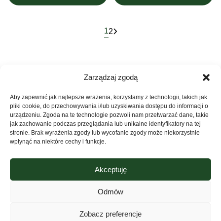
1
2
Zarządzaj zgodą
Aby zapewnić jak najlepsze wrażenia, korzystamy z technologii, takich jak
pliki cookie, do przechowywania i/lub uzyskiwania dostępu do informacji o
urządzeniu. Zgoda na te technologie pozwoli nam przetwarzać dane, takie
jak zachowanie podczas przeglądania lub unikalne identyfikatory na tej
stronie. Brak wyrażenia zgody lub wycofanie zgody może niekorzystnie
wpłynąć na niektóre cechy i funkcje.
Akceptuję
Grupa Ventus Sp. z o.o.
Producent odzieży sportowej i reklamowej
Odmów
ul. Chmieleniec 2A/LU2 30-348 Kraków
Sklep
NIP: 676-245-66-87 KRS 0000424254
Zobacz preferencje