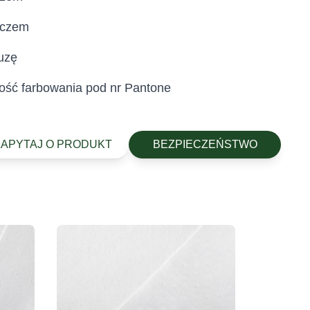
aczem
luzę
ość farbowania pod nr Pantone
ZAPYTAJ O PRODUKT
BEZPIECZEŃSTWO
stylia są wolne od szkodliwych substancji