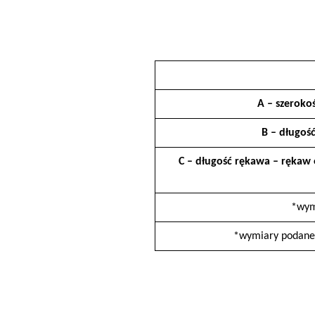
A – szeroko
B – długość
C – długość rękawa – rękaw
*wym
*wymiary podane