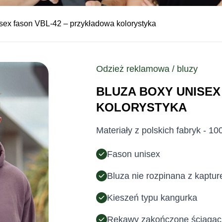
isex fason VBL-42 – przykładowa kolorystyka
Odzież reklamowa / bluzy
BLUZA BOXY UNISEX
KOLORYSTYKA
Materiały z polskich fabryk - 1
Fason unisex
Bluza nie rozpinana z kaptu
Kieszeń typu kangurka
Rękawy zakończone ściąga