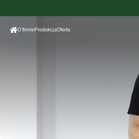
O firmie
Produkcja
Oferta
Szwalnia
Odzież sportowa
sublimowana
Haft
Odzież sportowa
Sitodruk
bawełniana
Druk
Odzież
sublimacyjny
reklamowa
Odzież dla
pracowników
Dodatki/Akcesoria