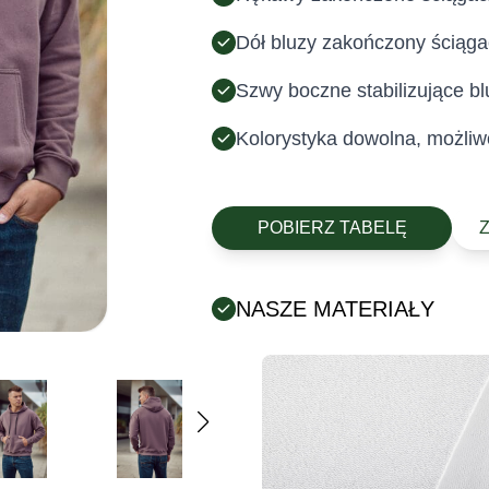
Dół bluzy zakończony ściąg
Szwy boczne stabilizujące b
Kolorystyka dowolna, możliw
POBIERZ TABELĘ
NASZE MATERIAŁY
Posiada certyfikat Oeko-Tex (tek
chemicznych).