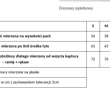
Producent
Dresowy pętelkowy
Grupa Ventus Sp. z o.o.
ul. Chmieleniec 2A/LU2
30-348 Kraków, Polska
S
M
sklep@ventuscollection.pl
ść mierzona na wysokości pach
122636375
56
58
 mierzona po linii środka tyłu
61
63
 obniżony dlatego mierzony od wszycia kaptura
72
76
– ramię + rękaw
iary mierzone na płasko
 w cm z zachowaniem tolerancji 2cm