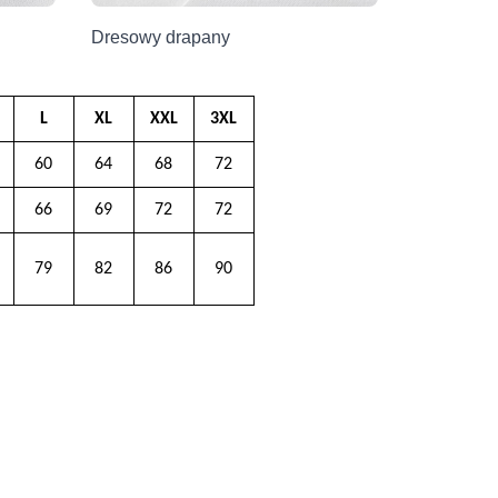
Dresowy drapany
L
XL
XXL
3XL
60
64
68
72
66
69
72
72
79
82
86
90