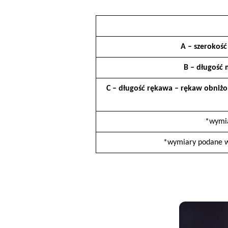
A – szerokoś
B – długość 
C – długość rękawa – rękaw obniżo
*wymia
*wymiary podane w