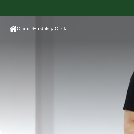
O firmie
Produkcja
Oferta
Szwalnia
Odzież sportowa
sublimowana
Haft
Odzież sportowa
Sitodruk
bawełniana
Druk
Odzież
sublimacyjny
reklamowa
Odzież dla
pracowników
Dodatki/Akcesoria