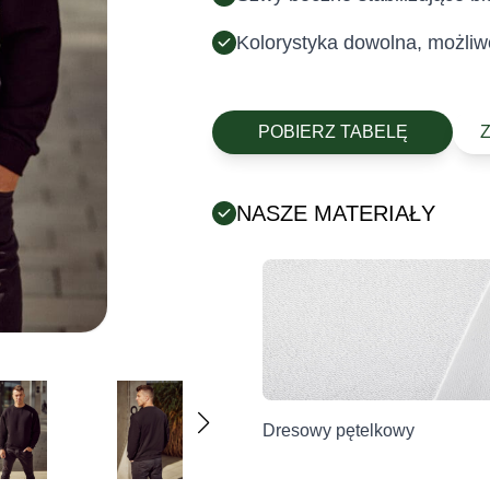
Kolorystyka dowolna, możliw
POBIERZ TABELĘ
NASZE MATERIAŁY
Posiada certyfikat Oeko-Tex (tek
chemicznych).
Producent
Dresowy pętelkowy
Grupa Ventus Sp. z o.o.
ul. Chmieleniec 2A/LU2