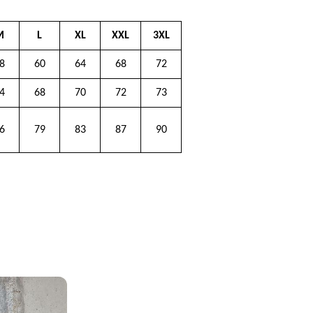
M
L
XL
XXL
3XL
8
60
64
68
72
4
68
70
72
73
6
79
83
87
90