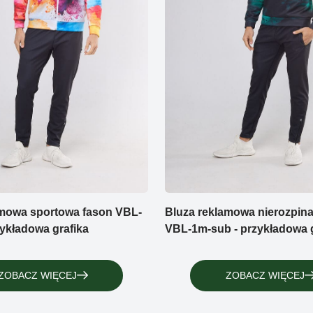
amowa sportowa fason VBL-
Bluza reklamowa nierozpin
zykładowa grafika
VBL-1m-sub - przykładowa g
ZOBACZ WIĘCEJ
ZOBACZ WIĘCEJ