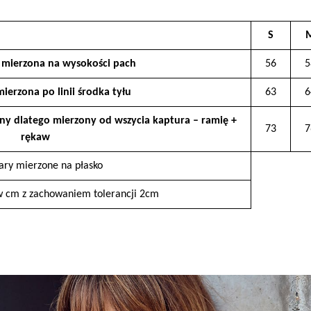
30-348 Kraków, Polska
sklep@ventuscollection.pl
S
122636375
ć mierzona na wysokości pach
56
5
mierzona po linii środka tyłu
63
6
ny dlatego mierzony od wszycia kaptura – ramię +
73
7
rękaw
ry mierzone na płasko
 cm z zachowaniem tolerancji 2cm