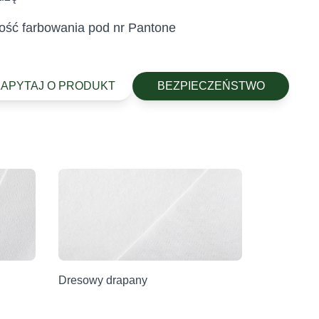
ość farbowania pod nr Pantone
ZAPYTAJ O PRODUKT
BEZPIECZEŃSTWO
stylia są wolne od szkodliwych substancji
Dresowy drapany