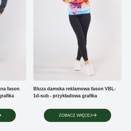
ana fason
Bluza damska reklamowa fason VBL-
rafika
1d-sub - przykładowa grafika
ZOBACZ WIĘCEJ