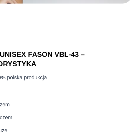
NISEX FASON VBL-43 –
ORYSTYKA
00% polska produkcja.
czem
aczem
luzę