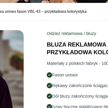
wa unisex fason VBL-43 – przykładowa kolorystyka
Odzież reklamowa / bluzy
BLUZA REKLAMOWA U
PRZYKŁADOWA KOL
Materiały z polskich fabryk - 1
Fason unisex
Rękawy zakończone ściąga
Dół bluzy zakończony ściąg
Szwy boczne stabilizujące b