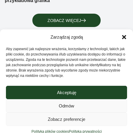
przykładowa grafika
ZOBACZ WIĘCEJ
Zarządzaj zgodą
Aby zapewnić jak najlepsze wrażenia, korzystamy z technologii, takich jak
pliki cookie, do przechowywania i/lub uzyskiwania dostępu do informacji o
urządzeniu. Zgoda na te technologie pozwoli nam przetwarzać dane, takie
jak zachowanie podczas przeglądania lub unikalne identyfikatory na tej
stronie. Brak wyrażenia zgody lub wycofanie zgody może niekorzystnie
wpłynąć na niektóre cechy i funkcje.
Akceptuję
Grupa Ventus Sp. z o.o.
Producent odzieży sportowej i reklamowej
Odmów
ul. Chmieleniec 2A/LU2 30-348 Kraków
Sklep
Zobacz preferencje
NIP: 676-245-66-87 KRS 0000424254
Sąd rejonowy dla Krakowa – Śródmieście w
Kontakt
Polityka plików cookies
Polityka prywatności