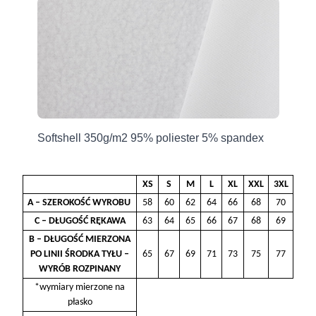
szkodliwych substancji chemicznych).
Producent
Grupa Ventus Sp. z o.o.
Softshell 350g/m2 95% poliester 5% spandex
ul. Chmieleniec 2A/LU2
30-348 Kraków, Polska
sklep@ventuscollection.pl
XS
S
M
L
XL
XXL
3XL
122636375
A – SZEROKOŚĆ WYROBU
58
60
62
64
66
68
70
C – DŁUGOŚĆ RĘKAWA
63
64
65
66
67
68
69
B – DŁUGOŚĆ MIERZONA
PO LINII ŚRODKA TYŁU –
65
67
69
71
73
75
77
WYRÓB ROZPINANY
*wymiary mierzone na
płasko