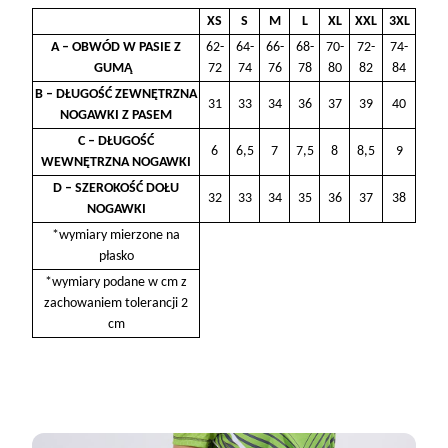
XS
S
M
L
XL
XXL
3XL
A – OBWÓD W PASIE Z
62-
64-
66-
68-
70-
72-
74-
GUMĄ
72
74
76
78
80
82
84
B – DŁUGOŚĆ ZEWNĘTRZNA
31
33
34
36
37
39
40
NOGAWKI Z PASEM
C – DŁUGOŚĆ
6
6,5
7
7,5
8
8,5
9
WEWNĘTRZNA NOGAWKI
D – SZEROKOŚĆ DOŁU
32
33
34
35
36
37
38
NOGAWKI
*wymiary mierzone na
płasko
*wymiary podane w cm z
zachowaniem tolerancji 2
cm