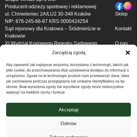
Producent odzieży sportowej i reklamowej
ul. Chmieleniec 2A/LU2 30-348 Kraków
Sklep
NIP: 676-245-66-87 KRS 0000424254
Sąd rejonowy dla Krakowa – Śródmieście w
Kontakt
Krakowie
XI Wydział Krajowego Rejestru Sądowego
O nas
Regulamin
Zarządzaj zgodą
Polityka prywatności
Aby zapewnić jak najlepsze wrażenia, korzystamy z technologii, takich jak
pliki cookie, do przechowywania i/lub uzyskiwania dostępu do informacji o
Zdjęcia zamieszczone w niniejszym serwisie są własnością firmy
urządzeniu. Zgoda na te technologie pozwoli nam przetwarzać dane, takie
Grupa Ventus. Zabronione jest kopiowanie i rozpowszechnianie
jak zachowanie podczas przeglądania lub unikalne identyfikatory na tej
bez zgody firmy.
stronie. Brak wyrażenia zgody lub wycofanie zgody może niekorzystnie
wpłynąć na niektóre cechy i funkcje.
Akceptuję
Odmów