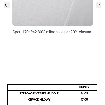
Producent
Grupa Ventus Sp. z o.o.
Sport 170g/m2 80% mikropoliester 20% elastan
Sp
ul. Chmieleniec 2A/LU2
30-348 Kraków, Polska
sklep@ventuscollection.pl
122636375
UNISEX
SZEROKOŚĆ CZAPKI NA DOLE
24-25
OBWÓD GŁOWY
47-58