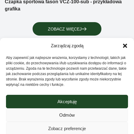
Czapka sportowa fason VCZ-100-sub - przykładowa
grafika
ZOBACZ WIĘCEJ
Zarządzaj zgodą
Aby zapewnić jak najlepsze wrażenia, korzystamy z technologii, takich jak
pliki cookie, do przechowywania i/lub uzyskiwania dostępu do informacji o
urządzeniu. Zgoda na te technologie pozwoli nam przetwarzać dane, takie
jak zachowanie podczas przeglądania lub unikalne identyfikatory na tej
stronie. Brak wyrażenia zgody lub wycofanie zgody może niekorzystnie
wpłynąć na niektóre cechy i funkcje.
Akceptuję
Grupa Ventus Sp. z o.o.
Producent odzieży sportowej i reklamowej
Odmów
ul. Chmieleniec 2A/LU2 30-348 Kraków
Sklep
Zobacz preferencje
NIP: 676-245-66-87 KRS 0000424254