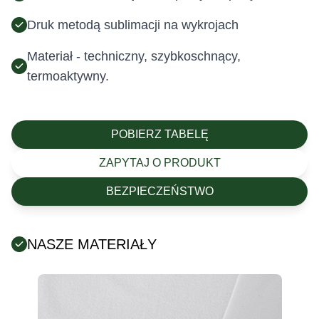
Druk metodą sublimacji na wykrojach
Materiał - techniczny, szybkoschnący,
termoaktywny.
POBIERZ TABELĘ
ZAPYTAJ O PRODUKT
BEZPIECZEŃSTWO
NASZE MATERIAŁY
Posiada certyfikat Oeko-Tex (tekstylia są wolne od
szkodliwych substancji chemicznych).