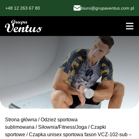
+48 12 263 67 80
biuro@grupaventus.com.pl
Strona główna
/
Odzież sportowa
sublimowana
/
Siłownia/Fitness/Joga
/
Czapki
sportowe
/ Czapka unisex sportowa fason VCZ-102-sub –