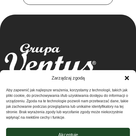
Grupa Ventus Sp. z o.o.
Zarządzaj zgodą
Producent odzieży sportowej i reklamowej
Aby zapewnić jak najlepsze wrażenia, korzystamy z technologii, takich jak
ul. Chmieleniec 2A/LU2 30-348 Kraków
Sklep
pliki cookie, do przechowywania i/lub uzyskiwania dostępu do informacji o
NIP: 676-245-66-87 KRS 0000424254
urządzeniu. Zgoda na te technologie pozwoli nam przetwarzać dane, takie
Sąd rejonowy dla Krakowa – Śródmieście w
Kontakt
jak zachowanie podczas przeglądania lub unikalne identyfikatory na tej
stronie. Brak wyrażenia zgody lub wycofanie zgody może niekorzystnie
Krakowie
wpłynąć na niektóre cechy i funkcje.
XI Wydział Krajowego Rejestru Sądowego
O nas
Regulamin
Akceptuję
Polityka prywatności