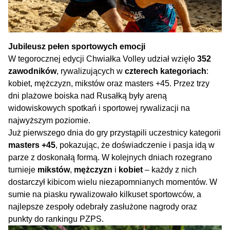
Jubileusz pełen sportowych emocji
W tegorocznej edycji Chwiałka Volley udział wzięło
352
zawodników
, rywalizujących w
czterech kategoriach
:
kobiet, mężczyzn, mikstów oraz masters +45. Przez trzy
dni plażowe boiska nad Rusałką były areną
widowiskowych spotkań i sportowej rywalizacji na
najwyższym poziomie.
Już pierwszego dnia do gry przystąpili uczestnicy kategorii
masters +45
, pokazując, że doświadczenie i pasja idą w
parze z doskonałą formą. W kolejnych dniach rozegrano
turnieje
mikstów
,
mężczyzn
i
kobiet
– każdy z nich
dostarczył kibicom wielu niezapomnianych momentów. W
sumie na piasku rywalizowało kilkuset sportowców, a
najlepsze zespoły odebrały zasłużone nagrody oraz
punkty do rankingu PZPS.