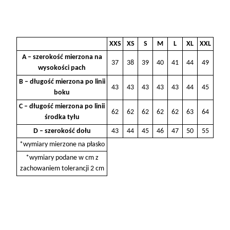
XXS
XS
S
M
L
XL
XXL
A – szerokość mierzona na
37
38
39
40
41
44
49
wysokości pach
B – długość mierzona po linii
43
43
43
43
43
44
45
boku
C – długość mierzona po linii
62
62
62
62
62
63
64
środka tyłu
D – szerokość dołu
43
44
45
46
47
50
55
*wymiary mierzone na płasko
*wymiary podane w cm z
zachowaniem tolerancji 2 cm