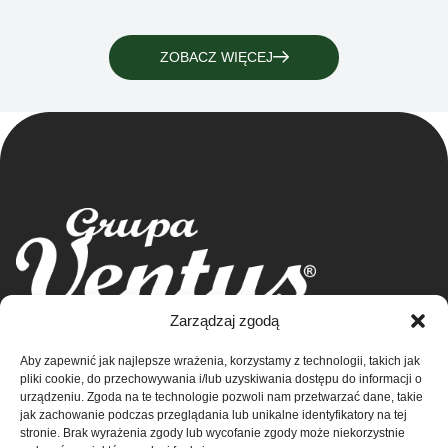
ZOBACZ WIĘCEJ
Grupa Ventus Sp. z o.o.
Zarządzaj zgodą
Producent odzieży sportowej i reklamowej
Aby zapewnić jak najlepsze wrażenia, korzystamy z technologii, takich jak
ul. Chmieleniec 2A/LU2 30-348 Kraków
Sklep
pliki cookie, do przechowywania i/lub uzyskiwania dostępu do informacji o
NIP: 676-245-66-87 KRS 0000424254
urządzeniu. Zgoda na te technologie pozwoli nam przetwarzać dane, takie
Sąd rejonowy dla Krakowa – Śródmieście w
Kontakt
jak zachowanie podczas przeglądania lub unikalne identyfikatory na tej
stronie. Brak wyrażenia zgody lub wycofanie zgody może niekorzystnie
Krakowie