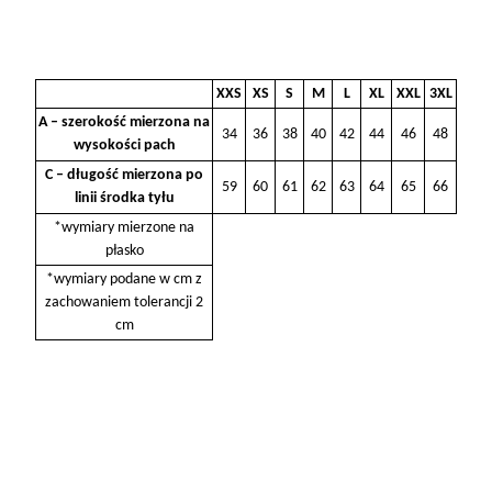
XXS
XS
S
M
L
XL
XXL
3XL
A – szerokość mierzona na
34
36
38
40
42
44
46
48
wysokości pach
C – długość mierzona po
59
60
61
62
63
64
65
66
linii środka tyłu
*wymiary mierzone na
płasko
*wymiary podane w cm z
zachowaniem tolerancji 2
cm