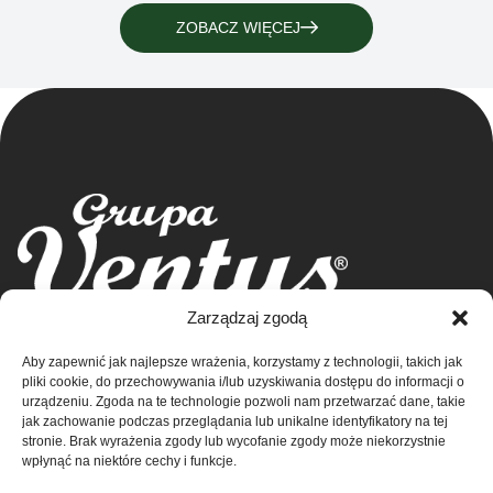
ZOBACZ WIĘCEJ
Grupa Ventus Sp. z o.o.
Zarządzaj zgodą
Producent odzieży sportowej i reklamowej
Aby zapewnić jak najlepsze wrażenia, korzystamy z technologii, takich jak
ul. Chmieleniec 2A/LU2 30-348 Kraków
Sklep
pliki cookie, do przechowywania i/lub uzyskiwania dostępu do informacji o
NIP: 676-245-66-87 KRS 0000424254
urządzeniu. Zgoda na te technologie pozwoli nam przetwarzać dane, takie
Sąd rejonowy dla Krakowa – Śródmieście w
Kontakt
jak zachowanie podczas przeglądania lub unikalne identyfikatory na tej
stronie. Brak wyrażenia zgody lub wycofanie zgody może niekorzystnie
Krakowie
wpłynąć na niektóre cechy i funkcje.
XI Wydział Krajowego Rejestru Sądowego
O nas