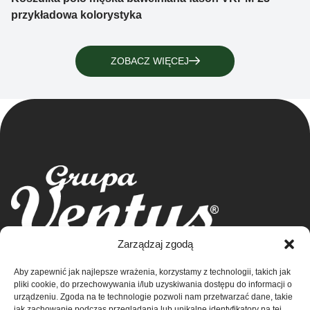
przykładowa kolorystyka
ZOBACZ WIĘCEJ
Grupa Ventus Sp. z o.o.
Zarządzaj zgodą
Producent odzieży sportowej i reklamowej
Aby zapewnić jak najlepsze wrażenia, korzystamy z technologii, takich jak
ul. Chmieleniec 2A/LU2 30-348 Kraków
Sklep
pliki cookie, do przechowywania i/lub uzyskiwania dostępu do informacji o
NIP: 676-245-66-87 KRS 0000424254
urządzeniu. Zgoda na te technologie pozwoli nam przetwarzać dane, takie
Sąd rejonowy dla Krakowa – Śródmieście w
Kontakt
jak zachowanie podczas przeglądania lub unikalne identyfikatory na tej