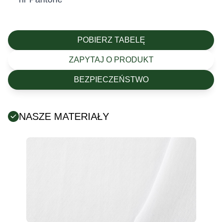
POBIERZ TABELĘ
ZAPYTAJ O PRODUKT
BEZPIECZEŃSTWO
NASZE MATERIAŁY
Posiada certyfikat Oeko-Tex (tekstylia są wolne od
szkodliwych substancji chemicznych).
Producent