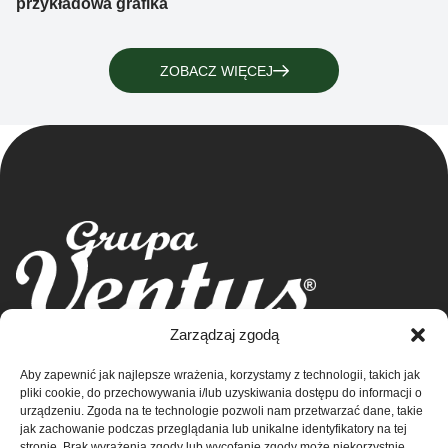
przykładowa grafika
ZOBACZ WIĘCEJ
Grupa Ventus Sp. z o.o.
Zarządzaj zgodą
Producent odzieży sportowej i reklamowej
Aby zapewnić jak najlepsze wrażenia, korzystamy z technologii, takich jak
ul. Chmieleniec 2A/LU2 30-348 Kraków
Sklep
pliki cookie, do przechowywania i/lub uzyskiwania dostępu do informacji o
NIP: 676-245-66-87 KRS 0000424254
urządzeniu. Zgoda na te technologie pozwoli nam przetwarzać dane, takie
Sąd rejonowy dla Krakowa – Śródmieście w
Kontakt
jak zachowanie podczas przeglądania lub unikalne identyfikatory na tej
stronie. Brak wyrażenia zgody lub wycofanie zgody może niekorzystnie