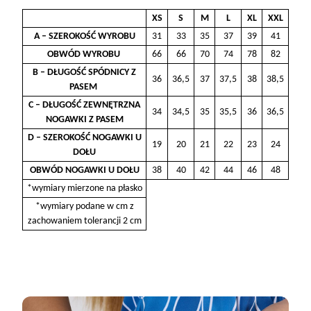
XS
S
M
L
XL
XXL
A – SZEROKOŚĆ WYROBU
31
33
35
37
39
41
OBWÓD WYROBU
66
66
70
74
78
82
B – DŁUGOŚĆ SPÓDNICY Z
36
36,5
37
37,5
38
38,5
PASEM
C – DŁUGOŚĆ ZEWNĘTRZNA
34
34,5
35
35,5
36
36,5
NOGAWKI Z PASEM
D – SZEROKOŚĆ NOGAWKI U
19
20
21
22
23
24
DOŁU
OBWÓD NOGAWKI U DOŁU
38
40
42
44
46
48
*wymiary mierzone na płasko
*wymiary podane w cm z
zachowaniem tolerancji 2 cm