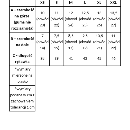
XS
S
M
L
XL
XXL
A – szerokość
10
11
12
12,5
13
13,5
na górze
(obwód
(obwód
(obwód
(obwód
(obwód
(obwód
(guma nie
20)
22)
24)
25)
26)
27)
rozciągnięta)
7
7,5
8,5
9,5
10,5
11
B – szerokość
(obwód
(obwód
(obwód
(obwód
(obwód
(obwód
na dole
14)
15)
17)
19)
21)
22)
C – długość
38
39
41
43
45
46
rękawka
*wymiary
mierzone na
płasko
*wymiary
podane w cm z
zachowaniem
tolerancji 1 cm