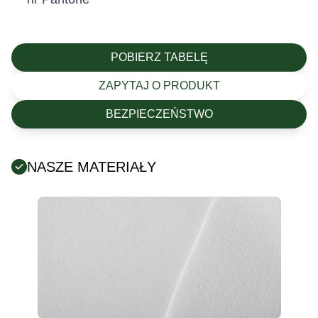
POBIERZ TABELĘ
ZAPYTAJ O PRODUKT
BEZPIECZEŃSTWO
NASZE MATERIAŁY
Posiada certyfikat Oeko-Tex (tekstylia są wolne od
szkodliwych substancji chemicznych).
Producent