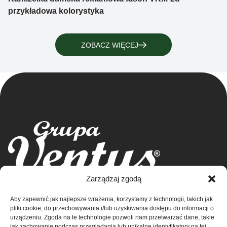
przykładowa kolorystyka
ZOBACZ WIĘCEJ
Grupa Ventus Sp. z o.o.
Zarządzaj zgodą
Producent odzieży sportowej i reklamowej
Aby zapewnić jak najlepsze wrażenia, korzystamy z technologii, takich jak
ul. Chmieleniec 2A/LU2 30-348 Kraków
Sklep
pliki cookie, do przechowywania i/lub uzyskiwania dostępu do informacji o
NIP: 676-245-66-87 KRS 0000424254
urządzeniu. Zgoda na te technologie pozwoli nam przetwarzać dane, takie
Sąd rejonowy dla Krakowa – Śródmieście w
Kontakt
jak zachowanie podczas przeglądania lub unikalne identyfikatory na tej