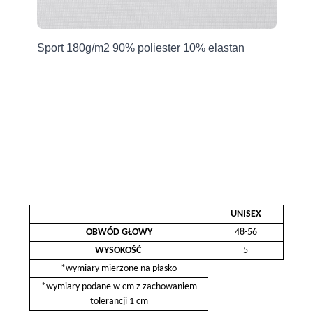
Producent
Grupa Ventus Sp. z o.o.
an
Sport 180g/m2 90% poliester 10% elastan
Sp
ul. Chmieleniec 2A/LU2
30-348 Kraków, Polska
sklep@ventuscollection.pl
122636375
UNISEX
OBWÓD GŁOWY
48-56
WYSOKOŚĆ
5
*wymiary mierzone na płasko
*wymiary podane w cm z zachowaniem
tolerancji 1 cm