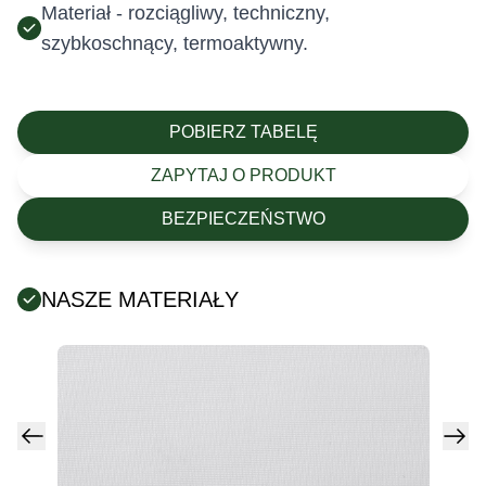
Materiał - rozciągliwy, techniczny,
szybkoschnący, termoaktywny.
POBIERZ TABELĘ
ZAPYTAJ O PRODUKT
BEZPIECZEŃSTWO
NASZE MATERIAŁY
Posiada certyfikat Oeko-Tex (tekstylia są wolne od
szkodliwych substancji chemicznych).