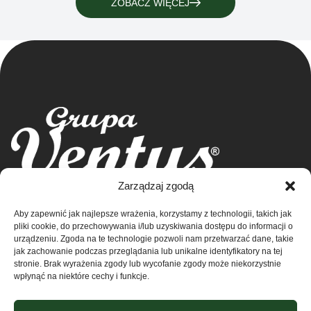
ZOBACZ WIĘCEJ
Grupa Ventus Sp. z o.o.
Zarządzaj zgodą
Producent odzieży sportowej i reklamowej
Aby zapewnić jak najlepsze wrażenia, korzystamy z technologii, takich jak
ul. Chmieleniec 2A/LU2 30-348 Kraków
Sklep
pliki cookie, do przechowywania i/lub uzyskiwania dostępu do informacji o
NIP: 676-245-66-87 KRS 0000424254
urządzeniu. Zgoda na te technologie pozwoli nam przetwarzać dane, takie
Sąd rejonowy dla Krakowa – Śródmieście w
Kontakt
jak zachowanie podczas przeglądania lub unikalne identyfikatory na tej
stronie. Brak wyrażenia zgody lub wycofanie zgody może niekorzystnie
Krakowie
wpłynąć na niektóre cechy i funkcje.
XI Wydział Krajowego Rejestru Sądowego
O nas
Regulamin