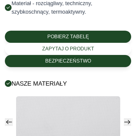
Materiał - rozciągliwy, techniczny,
szybkoschnący, termoaktywny.
POBIERZ TABELĘ
ZAPYTAJ O PRODUKT
BEZPIECZEŃSTWO
NASZE MATERIAŁY
Posiada certyfikat Oeko-Tex (tekstylia są wolne od
szkodliwych substancji chemicznych).