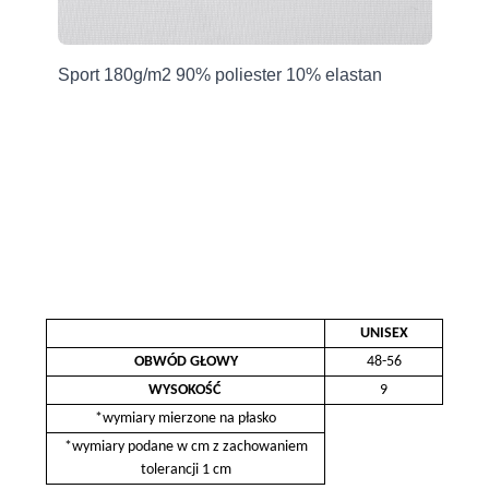
Producent
Grupa Ventus Sp. z o.o.
an
Sport 180g/m2 90% poliester 10% elastan
Sp
ul. Chmieleniec 2A/LU2
30-348 Kraków, Polska
sklep@ventuscollection.pl
122636375
UNISEX
OBWÓD GŁOWY
48-56
WYSOKOŚĆ
9
*wymiary mierzone na płasko
*wymiary podane w cm z zachowaniem
tolerancji 1 cm