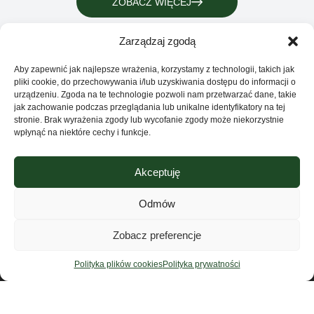
ZOBACZ WIĘCEJ
Zarządzaj zgodą
Aby zapewnić jak najlepsze wrażenia, korzystamy z technologii, takich jak
pliki cookie, do przechowywania i/lub uzyskiwania dostępu do informacji o
urządzeniu. Zgoda na te technologie pozwoli nam przetwarzać dane, takie
jak zachowanie podczas przeglądania lub unikalne identyfikatory na tej
stronie. Brak wyrażenia zgody lub wycofanie zgody może niekorzystnie
wpłynąć na niektóre cechy i funkcje.
Akceptuję
Grupa Ventus Sp. z o.o.
Producent odzieży sportowej i reklamowej
Odmów
ul. Chmieleniec 2A/LU2 30-348 Kraków
Sklep
Zobacz preferencje
NIP: 676-245-66-87 KRS 0000424254
Sąd rejonowy dla Krakowa – Śródmieście w
Kontakt
Polityka plików cookies
Polityka prywatności
Krakowie
XI Wydział Krajowego Rejestru Sądowego
O nas
Regulamin