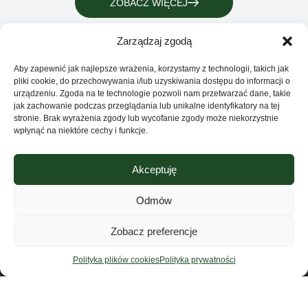
ZOBACZ WIĘCEJ
Zarządzaj zgodą
Aby zapewnić jak najlepsze wrażenia, korzystamy z technologii, takich jak
pliki cookie, do przechowywania i/lub uzyskiwania dostępu do informacji o
urządzeniu. Zgoda na te technologie pozwoli nam przetwarzać dane, takie
jak zachowanie podczas przeglądania lub unikalne identyfikatory na tej
stronie. Brak wyrażenia zgody lub wycofanie zgody może niekorzystnie
wpłynąć na niektóre cechy i funkcje.
Akceptuję
Grupa Ventus Sp. z o.o.
Producent odzieży sportowej i reklamowej
Odmów
ul. Chmieleniec 2A/LU2 30-348 Kraków
Sklep
Zobacz preferencje
NIP: 676-245-66-87 KRS 0000424254
Sąd rejonowy dla Krakowa – Śródmieście w
Kontakt
Polityka plików cookies
Polityka prywatności
Krakowie
XI Wydział Krajowego Rejestru Sądowego
O nas
Regulamin