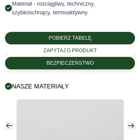
Materiał - rozciągliwy, techniczny,
szybkoschnący, termoaktywny.
POBIERZ TABELĘ
ZAPYTAJ O PRODUKT
BEZPIECZEŃSTWO
NASZE MATERIAŁY
Posiada certyfikat Oeko-Tex (tekstylia są wolne od
szkodliwych substancji chemicznych).