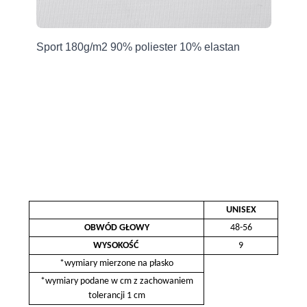
Producent
Grupa Ventus Sp. z o.o.
an
Sport 180g/m2 90% poliester 10% elastan
Sp
ul. Chmieleniec 2A/LU2
30-348 Kraków, Polska
sklep@ventuscollection.pl
122636375
UNISEX
OBWÓD GŁOWY
48-56
WYSOKOŚĆ
9
*wymiary mierzone na płasko
*wymiary podane w cm z zachowaniem
tolerancji 1 cm