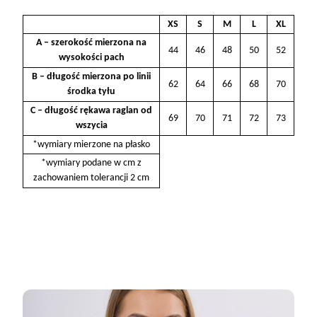
XS
S
M
L
XL
A – szerokość mierzona na
44
46
48
50
52
wysokości pach
B – długość mierzona po linii
62
64
66
68
70
środka tyłu
C – długość rękawa raglan od
69
70
71
72
73
wszycia
*wymiary mierzone na płasko
*wymiary podane w cm z
zachowaniem tolerancji 2 cm