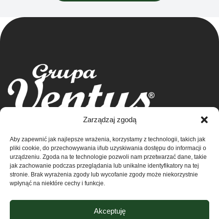
Grupa Ventus Sp. z o.o.
Zarządzaj zgodą
Producent odzieży sportowej i reklamowej
Aby zapewnić jak najlepsze wrażenia, korzystamy z technologii, takich jak
ul. Chmieleniec 2A/LU2 30-348 Kraków
Sklep
pliki cookie, do przechowywania i/lub uzyskiwania dostępu do informacji o
NIP: 676-245-66-87 KRS 0000424254
urządzeniu. Zgoda na te technologie pozwoli nam przetwarzać dane, takie
Sąd rejonowy dla Krakowa – Śródmieście w
Kontakt
jak zachowanie podczas przeglądania lub unikalne identyfikatory na tej
stronie. Brak wyrażenia zgody lub wycofanie zgody może niekorzystnie
Krakowie
wpłynąć na niektóre cechy i funkcje.
XI Wydział Krajowego Rejestru Sądowego
O nas
Regulamin
Akceptuję
Polityka prywatności