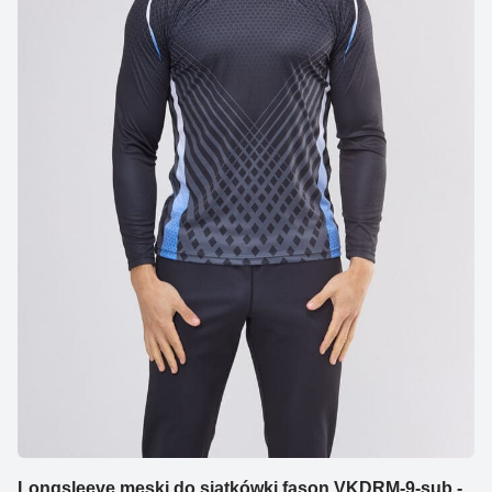
Longsleeve męski do siatkówki fason VKDRM-9-sub -