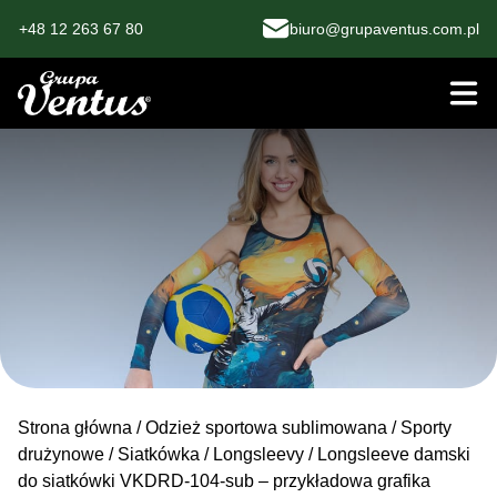
+48 12 263 67 80
biuro@grupaventus.com.pl
Strona główna
/
Odzież sportowa sublimowana
/
Sporty
drużynowe
/
Siatkówka
/
Longsleevy
/ Longsleeve damski
do siatkówki VKDRD-104-sub – przykładowa grafika