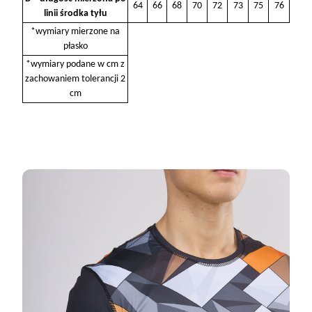
64
66
68
70
72
73
75
76
linii środka tyłu
*wymiary mierzone na
płasko
*wymiary podane w cm z
zachowaniem tolerancji 2
cm