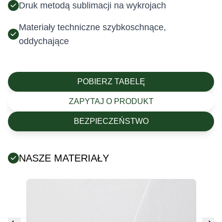
Druk metodą sublimacji na wykrojach
Materiały techniczne szybkoschnące,
oddychające
POBIERZ TABELĘ
ZAPYTAJ O PRODUKT
BEZPIECZEŃSTWO
NASZE MATERIAŁY
Posiada certyfikat Oeko-Tex (tekstylia są wolne od
szkodliwych substancji chemicznych).