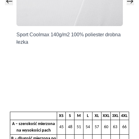
Producent
Grupa Ventus Sp. z o.o.
Sport Coolmax 140g/m2 100% poliester drobna
Sp
ul. Chmieleniec 2A/LU2
łezka
30-348 Kraków, Polska
sklep@ventuscollection.pl
122636375
XS
S
M
L
XL
XXL
3XL
4XL
A – szerokość mierzona
45
48
51
54
57
60
63
66
na wysokości pach
B – długość mierzona po