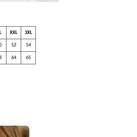
L
XXL
3XL
0
52
54
3
64
65