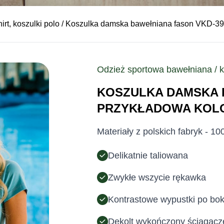
hirt, koszulki polo
/ Koszulka damska bawełniana fason VKD-39 
Odzież sportowa bawełniana / kos
KOSZULKA DAMSKA B
PRZYKŁADOWA KOL
Materiały z polskich fabryk - 1
Delikatnie taliowana
Zwykłe wszycie rękawka
Kontrastowe wypustki po bok
Dekolt wykończony ściągac