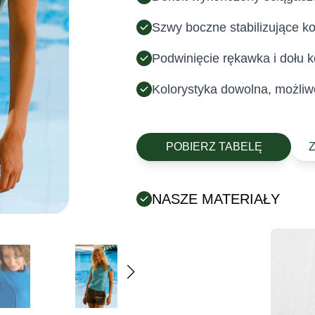
Szwy boczne stabilizujące k
Podwinięcie rękawka i dołu
Kolorystyka dowolna, możliw
POBIERZ TABELĘ
NASZE MATERIAŁY
Posiada certyfikat Oeko-Tex (tek
chemicznych).