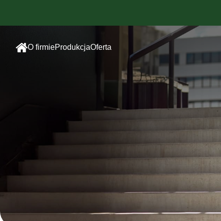
O firmie
Produkcja
Oferta
Szwalnia
Odzież sportowa
sublimowana
Haft
Odzież sportowa
Sitodruk
bawełniana
Druk
Odzież
sublimacyjny
reklamowa
Odzież dla
pracowników
Dodatki/Akcesoria