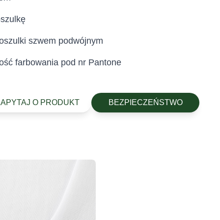
oszulkę
 koszulki szwem podwójnym
ość farbowania pod nr Pantone
ZAPYTAJ O PRODUKT
BEZPIECZEŃSTWO
stylia są wolne od szkodliwych substancji