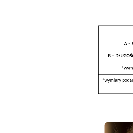
A –
B – DŁUGOŚ
*wymi
*wymiary podan