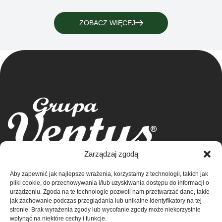
ZOBACZ WIĘCEJ
Grupa Ventus Sp. z o.o.
Zarządzaj zgodą
Producent odzieży sportowej i reklamowej
Aby zapewnić jak najlepsze wrażenia, korzystamy z technologii, takich jak
ul. Chmieleniec 2A/LU2 30-348 Kraków
Sklep
pliki cookie, do przechowywania i/lub uzyskiwania dostępu do informacji o
NIP: 676-245-66-87 KRS 0000424254
urządzeniu. Zgoda na te technologie pozwoli nam przetwarzać dane, takie
Sąd rejonowy dla Krakowa – Śródmieście w
Kontakt
jak zachowanie podczas przeglądania lub unikalne identyfikatory na tej
stronie. Brak wyrażenia zgody lub wycofanie zgody może niekorzystnie
Krakowie
wpłynąć na niektóre cechy i funkcje.