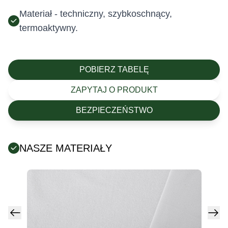
Materiał - techniczny, szybkoschnący,
termoaktywny.
POBIERZ TABELĘ
ZAPYTAJ O PRODUKT
BEZPIECZEŃSTWO
NASZE MATERIAŁY
Posiada certyfikat Oeko-Tex (tekstylia są wolne od
szkodliwych substancji chemicznych).