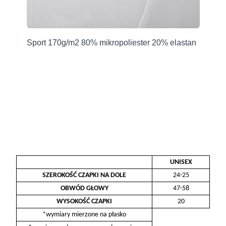
Producent
Grupa Ventus Sp. z o.o.
Sport 170g/m2 80% mikropoliester 20% elastan
Sp
ul. Chmieleniec 2A/LU2
30-348 Kraków, Polska
sklep@ventuscollection.pl
122636375
UNISEX
SZEROKOŚĆ CZAPKI NA DOLE
24-25
OBWÓD GŁOWY
47-58
WYSOKOŚĆ CZAPKI
20
*wymiary mierzone na płasko