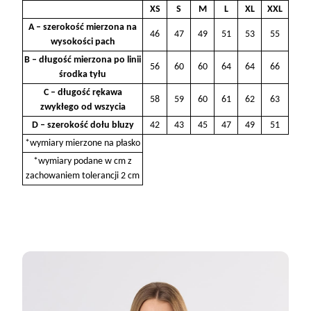
XS
S
M
L
XL
XXL
A – szerokość mierzona na
46
47
49
51
53
55
wysokości pach
B – długość mierzona po linii
56
60
60
64
64
66
środka tyłu
C – długość rękawa
58
59
60
61
62
63
zwykłego od wszycia
D – szerokość dołu bluzy
42
43
45
47
49
51
*wymiary mierzone na płasko
*wymiary podane w cm z
zachowaniem tolerancji 2 cm