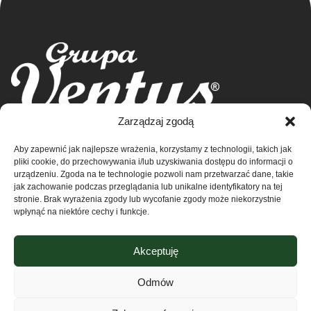
Grupa Ventus Sp. z o.o.
Zarządzaj zgodą
Producent odzieży sportowej i reklamowej
Aby zapewnić jak najlepsze wrażenia, korzystamy z technologii, takich jak
ul. Chmieleniec 2A/LU2 30-348 Kraków
Sklep
pliki cookie, do przechowywania i/lub uzyskiwania dostępu do informacji o
NIP: 676-245-66-87 KRS 0000424254
urządzeniu. Zgoda na te technologie pozwoli nam przetwarzać dane, takie
Sąd rejonowy dla Krakowa – Śródmieście w
Kontakt
jak zachowanie podczas przeglądania lub unikalne identyfikatory na tej
stronie. Brak wyrażenia zgody lub wycofanie zgody może niekorzystnie
Krakowie
wpłynąć na niektóre cechy i funkcje.
XI Wydział Krajowego Rejestru Sądowego
O nas
Regulamin
Akceptuję
Polityka prywatności
Odmów
Zdjęcia zamieszczone w niniejszym serwisie są własnością firmy
Grupa Ventus. Zabronione jest kopiowanie i rozpowszechnianie