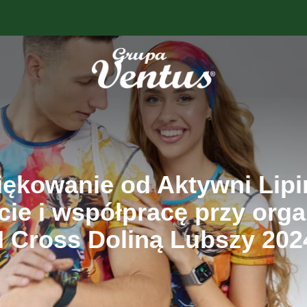
ękowanie od Aktywni Lipi
ie i współpracę przy orga
II Cross Doliną Lubszy 202