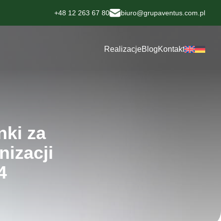
+48 12 263 67 80
biuro@grupaventus.com.pl
Realizacje
Blog
Kontakt
nki za
nizacji
4