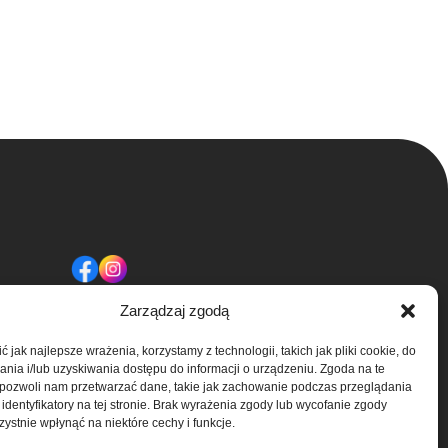
Sklep
Zarządzaj zgodą
Kontakt
 jak najlepsze wrażenia, korzystamy z technologii, takich jak pliki cookie, do
Regulamin
ia i/lub uzyskiwania dostępu do informacji o urządzeniu. Zgoda na te
 pozwoli nam przetwarzać dane, takie jak zachowanie podczas przeglądania
O nas
Polityka prywatności
 identyfikatory na tej stronie. Brak wyrażenia zgody lub wycofanie zgody
ystnie wpłynąć na niektóre cechy i funkcje.
i rozpowszechnianie bez zgody firmy.