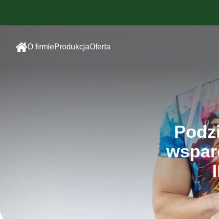
O firmie
Produkcja
Oferta
Szwalnia
Odzież sportowa
sublimowana
Haft
Odzież sportowa
Sitodruk
bawełniana
Druk
Odzież
sublimacyjny
Podzi
reklamowa
wsparc
Odzież dla
pracowników
Dodatki/Akcesoria