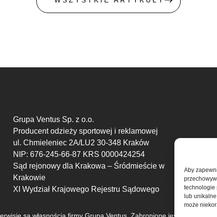
WSZYSTKIE ARTYKUŁY
Grupa Ventus Sp. z o.o.
Producent odzieży sportowej i reklamowej
ul. Chmieleniec 2A/LU2 30-348 Kraków
NIP: 676-245-66-87 KRS 0000424254
Sąd rejonowy dla Krakowa – Śródmieście w
Aby zapewnić
Krakowie
przechowywan
technologie
XI Wydział Krajowego Rejestru Sądowego
lub unikalne
może niekorz
erwisie są własnością firmy Grupa Ventus. Zabronione jest kopiowanie 