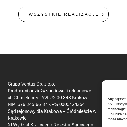
WSZYSTKIE REALIZACJE
Grupa Ventus Sp. z o.o.
Producent odzieży sportowej i reklamowej
ul. Chmieleniec 2A/LU2 30-348 Kraków
Aby zapewnić
NIP: 676-245-66-87 KRS 0000424254
przechowywan
technologie
Sąd rejonowy dla Krakowa – Śródmieście w
lub unikalne
Krakowie
może niekorz
XI Wydział Krajowego Rejestru Sądowego