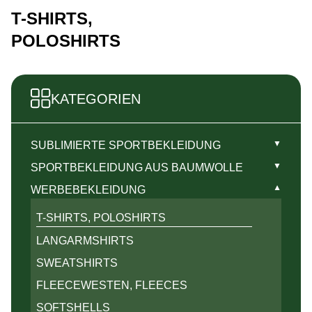
T-SHIRTS,
POLOSHIRTS
KATEGORIEN
▼
SUBLIMIERTE SPORTBEKLEIDUNG
T-SHIRTS, RASHGUARDS
▼
SPORTBEKLEIDUNG AUS BAUMWOLLE
SHORTS, SPORTHOSEN, SKORTS
T-SHIRTS, POLOSHIRTS
▼
WERBEBEKLEIDUNG
TOPS, TANKTOPS
LANGARMSHIRTS
T-SHIRTS, POLOSHIRTS
LANGARMSHIRTS
SWEATSHIRTS
LANGARMSHIRTS
SWEATSHIRTS
FLEECEWESTEN, FLEECES
SWEATSHIRTS
LEGGINGS, HOSEN
JOGGINGHOSE
FLEECEWESTEN, FLEECES
▼
LAUFEN
SOFTSHELLS