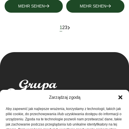
MEHR SEHEN
MEHR SEHEN
1
2
3
Zarządzaj zgodą
Aby zapewnić jak najlepsze wrażenia, korzystamy z technologii, takich jak
Grupa Ventus Sp. z o.o.
pliki cookie, do przechowywania i/lub uzyskiwania dostępu do informacji o
Hersteller von Sport- und Werbebekleidung
urządzeniu. Zgoda na te technologie pozwoli nam przetwarzać dane, takie
jak zachowanie podczas przeglądania lub unikalne identyfikatory na tej
ul. Chmieleniec 2A/LU2