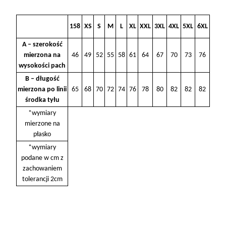
158
XS
S
M
L
XL
XXL
3XL
4XL
5XL
6XL
A – szerokość
mierzona na
46
49
52
55
58
61
64
67
70
73
76
wysokości pach
B – długość
mierzona po linii
65
68
70
72
74
76
78
80
82
82
82
środka tyłu
*wymiary
mierzone na
płasko
*wymiary
podane w cm z
zachowaniem
tolerancji 2cm