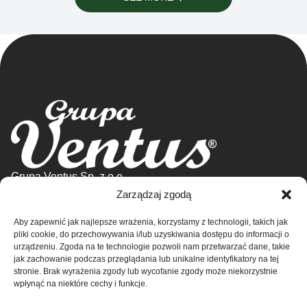
Grupa Ventus Sp. z o.o.
Manufacturer of sports and advertising clothing
Zarządzaj zgodą
ul. Chmieleniec 2A/LU2 30-348 Kraków
Aby zapewnić jak najlepsze wrażenia, korzystamy z technologii, takich jak
NIP: 676-245-66-87 KRS 0000424254
Shop
pliki cookie, do przechowywania i/lub uzyskiwania dostępu do informacji o
Sąd rejonowy dla Krakowa – Śródmieście w
urządzeniu. Zgoda na te technologie pozwoli nam przetwarzać dane, takie
Krakowie
Contact
jak zachowanie podczas przeglądania lub unikalne identyfikatory na tej
stronie. Brak wyrażenia zgody lub wycofanie zgody może niekorzystnie
XI Wydział Krajowego Rejestru Sądowego
About us
wpłynąć na niektóre cechy i funkcje.
Statute