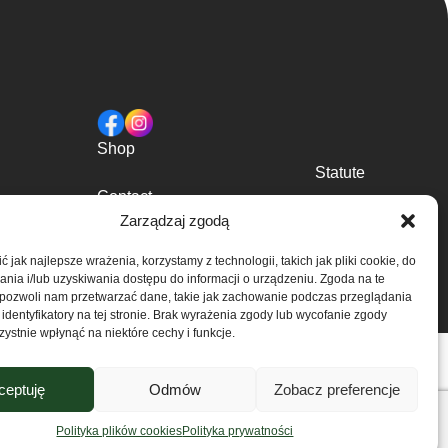
Shop
Statute
Contact
About us
Zarządzaj zgodą
Privacy Policy
 jak najlepsze wrażenia, korzystamy z technologii, takich jak pliki cookie, do
 the company’s consent is prohibited.
ia i/lub uzyskiwania dostępu do informacji o urządzeniu. Zgoda na te
 pozwoli nam przetwarzać dane, takie jak zachowanie podczas przeglądania
 identyfikatory na tej stronie. Brak wyrażenia zgody lub wycofanie zgody
ystnie wpłynąć na niektóre cechy i funkcje.
ceptuję
Odmów
Zobacz preferencje
Polityka plików cookies
Polityka prywatności