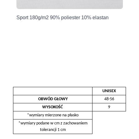
an
Sport 180g/m2 90% poliester 10% elastan
Sp
UNISEX
OBWÓD GŁOWY
48-56
WYSOKOŚĆ
9
*wymiary mierzone na płasko
*wymiary podane w cm z zachowaniem
tolerancji 1 cm