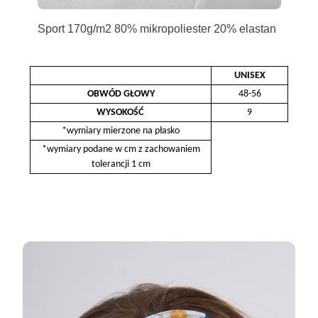
Sport 170g/m2 80% mikropoliester 20% elastan
UNISEX
OBWÓD GŁOWY
48-56
WYSOKOŚĆ
9
*wymiary mierzone na płasko
*wymiary podane w cm z zachowaniem
tolerancji 1 cm